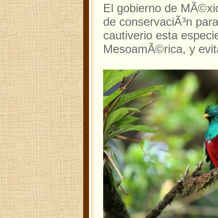
El gobierno de MÃ©xi
de conservaciÃ³n para
cautiverio esta espec
MesoamÃ©rica, y evita