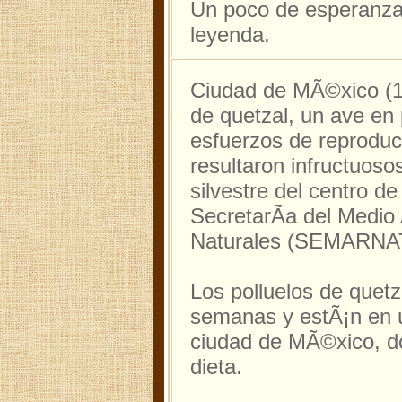
Un poco de esperanza
leyenda.
Ciudad de MÃ©xico (19
de quetzal, un ave en 
esfuerzos de reproduc
resultaron infructuoso
silvestre del centro d
SecretarÃ­a del Medio
Naturales (SEMARNA
Los polluelos de quetz
semanas y estÃ¡n en un
ciudad de MÃ©xico, do
dieta.